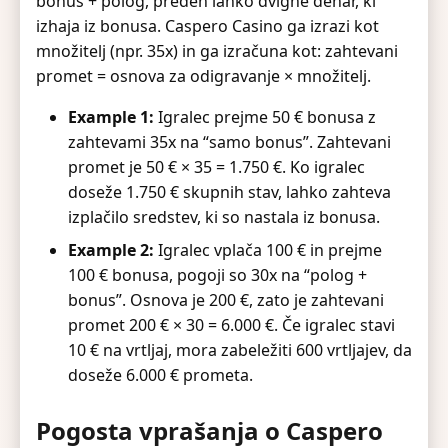
bonus + polog, preden lahko dvigne denar, ki
izhaja iz bonusa. Caspero Casino ga izrazi kot
množitelj (npr. 35x) in ga izračuna kot: zahtevani
promet = osnova za odigravanje × množitelj.
Example 1:
Igralec prejme 50 € bonusa z
zahtevami 35x na “samo bonus”. Zahtevani
promet je 50 € × 35 = 1.750 €. Ko igralec
doseže 1.750 € skupnih stav, lahko zahteva
izplačilo sredstev, ki so nastala iz bonusa.
Example 2:
Igralec vplača 100 € in prejme
100 € bonusa, pogoji so 30x na “polog +
bonus”. Osnova je 200 €, zato je zahtevani
promet 200 € × 30 = 6.000 €. Če igralec stavi
10 € na vrtljaj, mora zabeležiti 600 vrtljajev, da
doseže 6.000 € prometa.
Pogosta vprašanja o Caspero