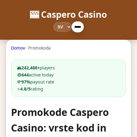
🎰 Caspero Casino
Domov
Promokoda
👥
242,488+
players
🟢
644
active today
💸
97%
payout rate
⭐
4.8/5
rating
Promokode Caspero
Casino: vrste kod in