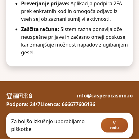
Preverjanje prijave:
Aplikacija podpira 2FA
prek enkratnih kod in omogoča odjavo iz
vseh sej ob zaznani sumljivi aktivnosti.
Zaščita računa:
Sistem zazna ponavljajoče
neuspešne prijave in začasno omeji poskuse,
kar zmanjšuje možnost napadov z ugibanjem
gesel.
🏆
🎰
🃏
🎲
🔒
info@casperocasino.io
Podpora: 24/7
Licenca: 666677606136
Igrajte odgovorno.
Za boljšo izkušnjo uporabljamo
V
© 2018 -
2026
Caspero Casino.
redu
piškotke.