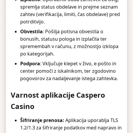
spremlja status obdelave in prejme seznam
zahtev (verifikacija, limiti, čas obdelave) pred
potrditvijo.
Obvestila
: Pošilja potisna obvestila o
bonusih, statusu pologa in izplačila ter
spremembah v računu, z možnostjo izklopa
po kategorijah.
Podpora
: Vključuje klepet v živo, e-pošto in
center pomoči z iskalnikom, ter zgodovino
pogovorov za nadaljevanje istega zahtevka.
Varnost aplikacije Caspero
Casino
Šifriranje prenosa:
Aplikacija uporablja TLS
1.2/1.3 za šifriranje podatkov med napravo in