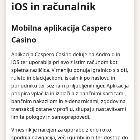
iOS in računalnik
Mobilna aplikacija Caspero
Casino
Aplikacija Caspero Casino deluje na Android in
iOS ter uporablja prijavo z istim računom kot
spletna različica. V meniju ponuja igralnico s sloti,
ruleto in blackjackom, iskalnik po naslovu in
ponudniku ter seznam priljubljenih iger. Aplikacija
podpira vplačila in izplačila z bančnimi karticami,
bančnim nakazilom in e-denarnicami; zgodovina
transakcij ostane v profilu, skupaj z nastavitvami
limita pologov in samoprepovedi.
Vmesnik je narejen za uporabo z eno roko:
spodnja navigacija, večji gumbi in hiter dostop do