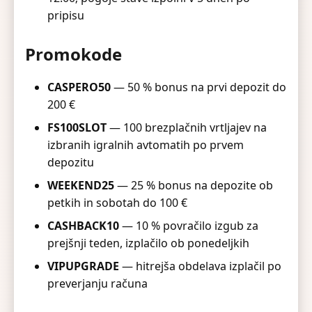
pripisu
Promokode
CASPERO50
— 50 % bonus na prvi depozit do
200 €
FS100SLOT
— 100 brezplačnih vrtljajev na
izbranih igralnih avtomatih po prvem
depozitu
WEEKEND25
— 25 % bonus na depozite ob
petkih in sobotah do 100 €
CASHBACK10
— 10 % povračilo izgub za
prejšnji teden, izplačilo ob ponedeljkih
VIPUPGRADE
— hitrejša obdelava izplačil po
preverjanju računa