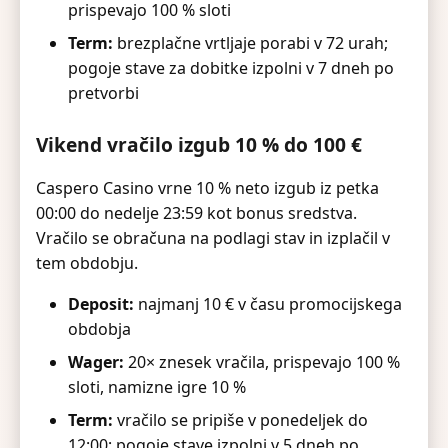
prispevajo 100 % sloti
Term:
brezplačne vrtljaje porabi v 72 urah;
pogoje stave za dobitke izpolni v 7 dneh po
pretvorbi
Vikend vračilo izgub 10 % do 100 €
Caspero Casino vrne 10 % neto izgub iz petka
00:00 do nedelje 23:59 kot bonus sredstva.
Vračilo se obračuna na podlagi stav in izplačil v
tem obdobju.
Deposit:
najmanj 10 € v času promocijskega
obdobja
Wager:
20× znesek vračila, prispevajo 100 %
sloti, namizne igre 10 %
Term:
vračilo se pripiše v ponedeljek do
12:00; pogoje stave izpolni v 5 dneh po