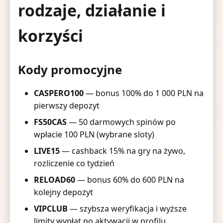
rodzaje, działanie i
korzyści
Kody promocyjne
CASPERO100
— bonus 100% do 1 000 PLN na
pierwszy depozyt
FS50CAS
— 50 darmowych spinów po
wpłacie 100 PLN (wybrane sloty)
LIVE15
— cashback 15% na gry na żywo,
rozliczenie co tydzień
RELOAD60
— bonus 60% do 600 PLN na
kolejny depozyt
VIPCLUB
— szybsza weryfikacja i wyższe
limity wypłat po aktywacji w profilu