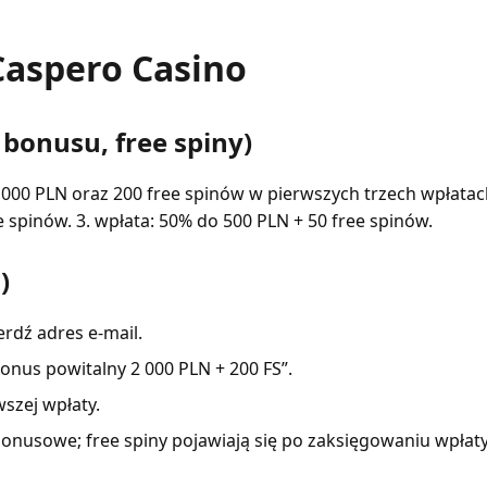
Caspero Casino
bonusu, free spiny)
000 PLN oraz 200 free spinów w pierwszych trzech wpłatach
e spinów. 3. wpłata: 50% do 500 PLN + 50 free spinów.
)
rdź adres e-mail.
Bonus powitalny 2 000 PLN + 200 FS”.
szej wpłaty.
 bonusowe; free spiny pojawiają się po zaksięgowaniu wpłaty