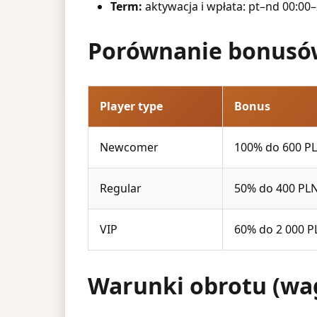
Term:
aktywacja i wpłata: pt–nd 00:00–
Porównanie bonusów
Player type
Bonus
Newcomer
100% do 600 P
Regular
50% do 400 PL
VIP
60% do 2 000 P
Warunki obrotu (wa