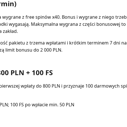
rmin)
 wygrane z free spinów x40. Bonus i wygrane z niego trzeba
rodki wygasają. Maksymalna wygrana z części bonusowej t
a zakład.
ość pakietu z trzema wpłatami i krótkim terminem 7 dni na
zą limit bonusu do 2 000 PLN.
00 PLN + 100 FS
pierwszej wpłaty do 800 PLN i przyznaje 100 darmowych s
PLN; 100 FS po wpłacie min. 50 PLN