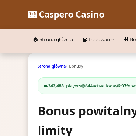
🎰 Caspero Casino
🏠 Strona główna
🔐 Logowanie
🎁 B
Strona główna
Bonusy
👥
242,488+
players
🟢
644
active today
💸
97%
pa
Bonus powitalny
limity