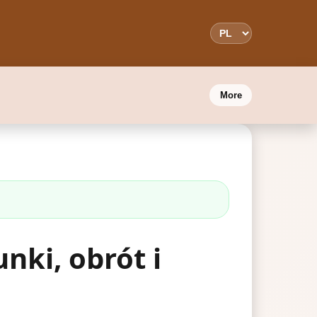
More
nki, obrót i