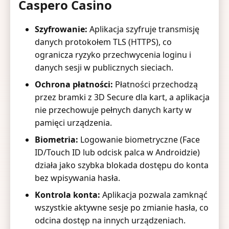
Caspero Casino
Szyfrowanie:
Aplikacja szyfruje transmisję
danych protokołem TLS (HTTPS), co
ogranicza ryzyko przechwycenia loginu i
danych sesji w publicznych sieciach.
Ochrona płatności:
Płatności przechodzą
przez bramki z 3D Secure dla kart, a aplikacja
nie przechowuje pełnych danych karty w
pamięci urządzenia.
Biometria:
Logowanie biometryczne (Face
ID/Touch ID lub odcisk palca w Androidzie)
działa jako szybka blokada dostępu do konta
bez wpisywania hasła.
Kontrola konta:
Aplikacja pozwala zamknąć
wszystkie aktywne sesje po zmianie hasła, co
odcina dostęp na innych urządzeniach.