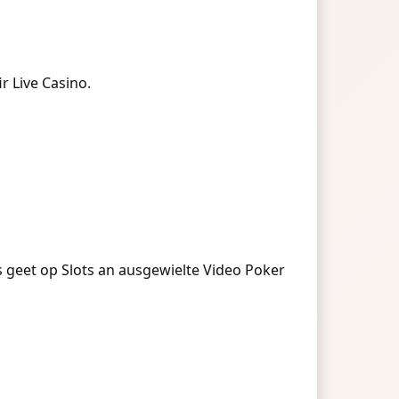
r Live Casino.
s geet op Slots an ausgewielte Video Poker