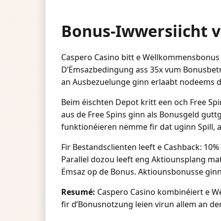
Bonus-Iwwersiicht v
Caspero Casino bitt e Wëllkommensbonus fi
D’Ëmsazbedingung ass 35x vum Bonusbetrag
an Ausbezuelunge ginn erlaabt nodeems d’
Beim éischten Depot kritt een och Free Sp
aus de Free Spins ginn als Bonusgeld gut
funktionéieren nëmme fir dat uginn Spill, an
Fir Bestandsclienten leeft e Cashback: 10
Parallel dozou leeft eng Aktiounsplang ma
Ëmsaz op de Bonus. Aktiounsbonusse ginn n
Resumé:
Caspero Casino kombinéiert e Wë
fir d’Bonusnotzung leien virun allem an 