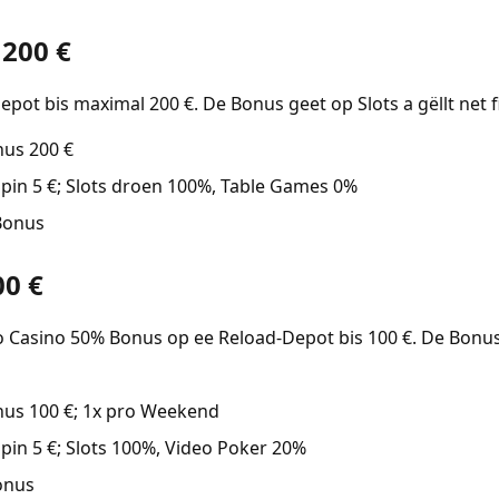
200 €
ot bis maximal 200 €. De Bonus geet op Slots a gëllt net fi
us 200 €
pin 5 €; Slots droen 100%, Table Games 0%
Bonus
00 €
ro Casino 50% Bonus op ee Reload-Depot bis 100 €. De Bonu
s 100 €; 1x pro Weekend
in 5 €; Slots 100%, Video Poker 20%
onus