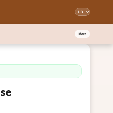
More
 se