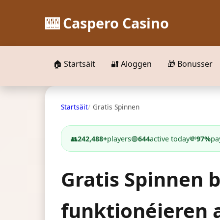
🎰 Caspero Casino
🏠 Startsäit
🔐 Aloggen
🎁 Bonusser
Startsäit
Gratis Spinnen
👥
242,488+
players
🟢
644
active today
💸
97%
pa
Gratis Spinnen b
funktionéieren 