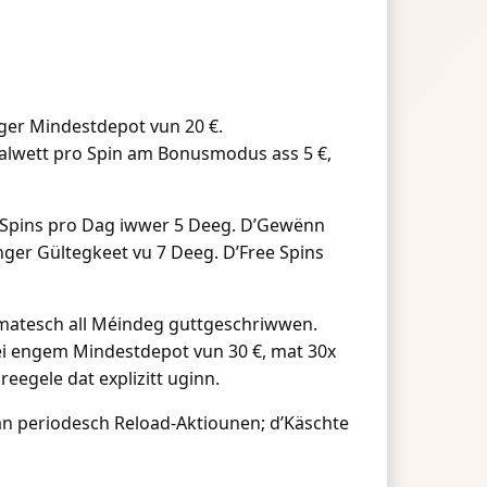
nger Mindestdepot vun 20 €.
alwett pro Spin am Bonusmodus ass 5 €,
ee Spins pro Dag iwwer 5 Deeg. D’Gewënn
ger Gültegkeet vu 7 Deeg. D’Free Spins
tomatesch all Méindeg guttgeschriwwen.
bei engem Mindestdepot vun 30 €, mat 30x
egele dat explizitt uginn.
n periodesch Reload-Aktiounen; d’Käschte