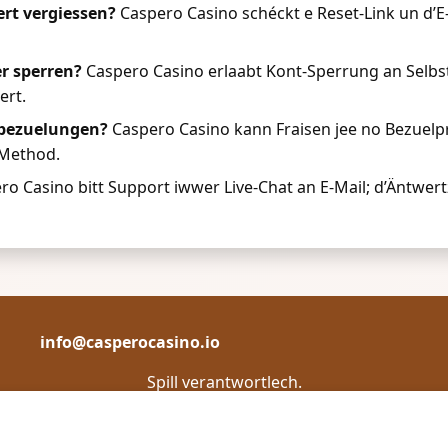
rt vergiessen?
Caspero Casino schéckt e Reset-Link un d’E
r sperren?
Caspero Casino erlaabt Kont-Sperrung an Selb
ert.
sbezuelungen?
Caspero Casino kann Fraisen jee no Bezuelpr
 Method.
o Casino bitt Support iwwer Live-Chat an E-Mail; d’Äntwert
info@casperocasino.io
Spill verantwortlech.
© 2018 -
2026
Caspero Casino.