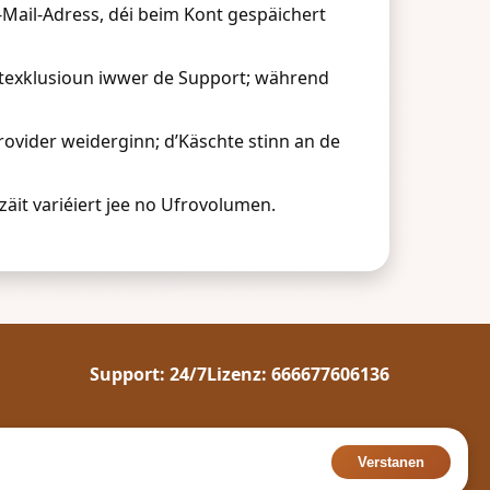
-Mail-Adress, déi beim Kont gespäichert
stexklusioun iwwer de Support; während
ovider weiderginn; d’Käschte stinn an de
zäit variéiert jee no Ufrovolumen.
Support: 24/7
Lizenz: 666677606136
Verstanen