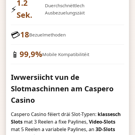
1.2
Duerchschnëttlech
⚡
Sek.
Ausbezuelungszäit
💳
18
Bezuelmethoden
📱
99,9%
Mobile Kompatibilitéit
Iwwersiicht vun de
Slotmaschinnen am Caspero
Casino
Caspero Casino féiert dräi Slot-Typen:
klassesch
Slots
mat 3 Reelen a fixe Paylines,
Video-Slots
mat 5 Reelen a variabele Paylines, an
3D-Slots