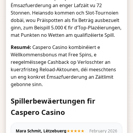
Ëmsazfuerderung an enger Lafzäit vu 72
Stonnen. Heiansdo kommen och Slot-Tournoien
dobäi, wou Präispotten als fix Beträg ausbezuelt
ginn, zum Beispill 5.000 € fir d’Top-Plazéierungen,
mat Punkten no Wetten am qualifizéierte Spill.
Resumé:
Caspero Casino kombinéiert e
Wëllkommensbonus mat Free Spins, e
reegelméissege Cashback op Verloschter an
kuerzfristeg Reload-Aktounen, déi meeschtens
un eng konkret Ëmsazfuerderung an Zäitlimit
gebonne sinn.
Spillerbewäertungen fir
Caspero Casino
Mara Schmit, Lëtzebuerg
★★★★★
February 2026