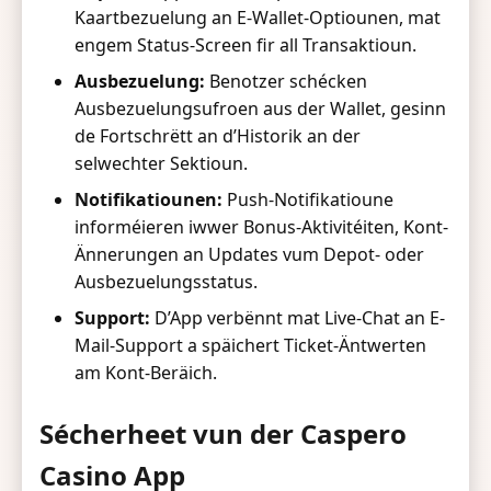
Kaartbezuelung an E-Wallet-Optiounen, mat
engem Status-Screen fir all Transaktioun.
Ausbezuelung:
Benotzer schécken
Ausbezuelungsufroen aus der Wallet, gesinn
de Fortschrëtt an d’Historik an der
selwechter Sektioun.
Notifikatiounen:
Push-Notifikatioune
informéieren iwwer Bonus-Aktivitéiten, Kont-
Ännerungen an Updates vum Depot- oder
Ausbezuelungsstatus.
Support:
D’App verbënnt mat Live-Chat an E-
Mail-Support a späichert Ticket-Äntwerten
am Kont-Beräich.
Sécherheet vun der Caspero
Casino App