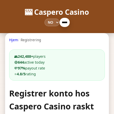
🎰 Caspero Casino
Hjem
Registrering
👥
242,488+
players
🟢
644
active today
💸
97%
payout rate
⭐
4.8/5
rating
Registrer konto hos
Caspero Casino raskt