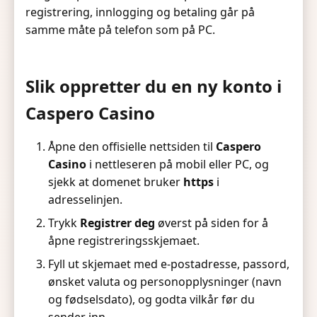
registrering, innlogging og betaling går på
samme måte på telefon som på PC.
Slik oppretter du en ny konto i
Caspero Casino
Åpne den offisielle nettsiden til
Caspero
Casino
i nettleseren på mobil eller PC, og
sjekk at domenet bruker
https
i
adresselinjen.
Trykk
Registrer deg
øverst på siden for å
åpne registreringsskjemaet.
Fyll ut skjemaet med e-postadresse, passord,
ønsket valuta og personopplysninger (navn
og fødselsdato), og godta vilkår før du
sender inn.