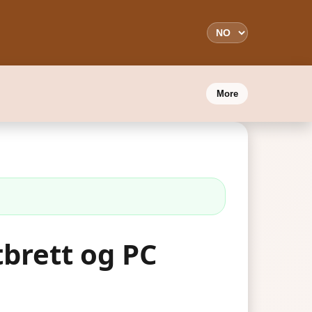
More
tbrett og PC