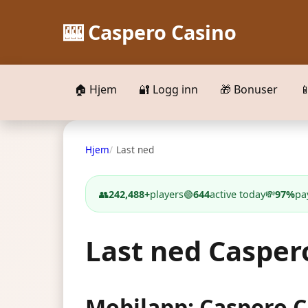
🎰 Caspero Casino
🏠 Hjem
🔐 Logg inn
🎁 Bonuser

Hjem
Last ned
👥
242,488+
players
🟢
644
active today
💸
97%
pa
Last ned Caspero
Mobilapp: Caspero C