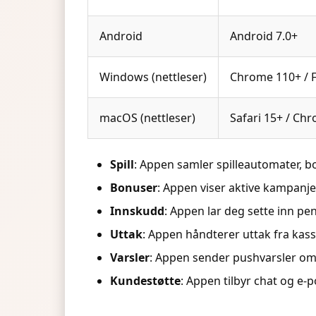
Android
Android 7.0+
Windows (nettleser)
Chrome 110+ / F
macOS (nettleser)
Safari 15+ / Ch
Spill
: Appen samler spilleautomater, bor
Bonuser
: Appen viser aktive kampanje
Innskudd
: Appen lar deg sette inn p
Uttak
: Appen håndterer uttak fra kass
Varsler
: Appen sender pushvarsler om 
Kundestøtte
: Appen tilbyr chat og e-p