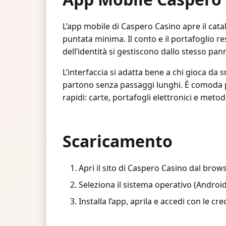
L’app mobile di Caspero Casino apre il catalog
puntata minima. Il conto e il portafoglio res
dell’identità si gestiscono dallo stesso pan
L’interfaccia si adatta bene a chi gioca da 
partono senza passaggi lunghi. È comoda per
rapidi: carte, portafogli elettronici e met
Scaricamento
Apri il sito di Caspero Casino dal brows
Seleziona il sistema operativo (Androi
Installa l’app, aprila e accedi con le c