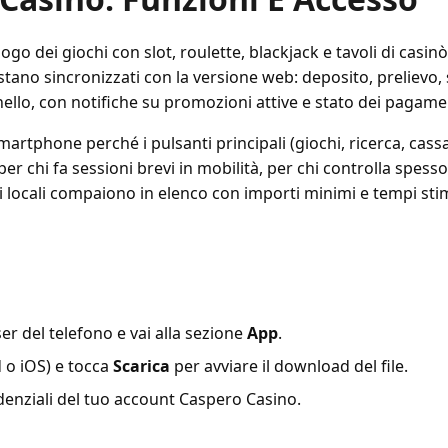
o dei giochi con slot, roulette, blackjack e tavoli di casinò da
tano sincronizzati con la versione web: deposito, prelievo, st
nello, con notifiche su promozioni attive e stato dei pagame
smartphone perché i pulsanti principali (giochi, ricerca, cass
 chi fa sessioni brevi in mobilità, per chi controlla spesso
odi locali compaiono in elenco con importi minimi e tempi st
er del telefono e vai alla sezione
App
.
d o iOS) e tocca
Scarica
per avviare il download del file.
redenziali del tuo account Caspero Casino.