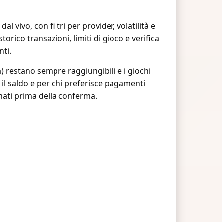
l vivo, con filtri per provider, volatilità e
orico transazioni, limiti di gioco e verifica
nti.
a) restano sempre raggiungibili e i giochi
 il saldo e per chi preferisce pagamenti
imati prima della conferma.