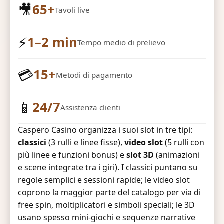
🎥
65+
Tavoli live
⚡
1–2 min
Tempo medio di prelievo
💳
15+
Metodi di pagamento
📱
24/7
Assistenza clienti
Caspero Casino organizza i suoi slot in tre tipi:
classici
(3 rulli e linee fisse),
video slot
(5 rulli con
più linee e funzioni bonus) e
slot 3D
(animazioni
e scene integrate tra i giri). I classici puntano su
regole semplici e sessioni rapide; le video slot
coprono la maggior parte del catalogo per via di
free spin, moltiplicatori e simboli speciali; le 3D
usano spesso mini-giochi e sequenze narrative