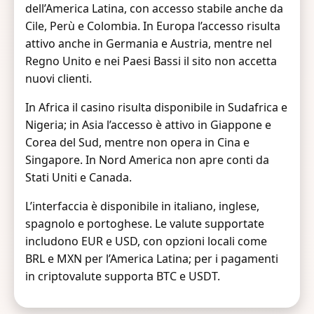
dell’America Latina, con accesso stabile anche da
Cile, Perù e Colombia. In Europa l’accesso risulta
attivo anche in Germania e Austria, mentre nel
Regno Unito e nei Paesi Bassi il sito non accetta
nuovi clienti.
In Africa il casino risulta disponibile in Sudafrica e
Nigeria; in Asia l’accesso è attivo in Giappone e
Corea del Sud, mentre non opera in Cina e
Singapore. In Nord America non apre conti da
Stati Uniti e Canada.
L’interfaccia è disponibile in italiano, inglese,
spagnolo e portoghese. Le valute supportate
includono EUR e USD, con opzioni locali come
BRL e MXN per l’America Latina; per i pagamenti
in criptovalute supporta BTC e USDT.