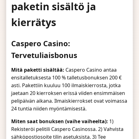
paketin sisältö ja
kierrätys
Caspero Casino:
Tervetuliaisbonus
Mitä paketti sisältää:
Caspero Casino antaa
ensitalletuksesta 100 % talletusbonuksen 200 €
asti. Pakettiin kuuluu 100 ilmaiskierrosta, jotka
jaetaan 20 kierroksen erissä viiden ensimmäisen
pelipäivän aikana. Ilmaiskierrokset ovat voimassa
24 tuntia niiden myöntämisestä.
Miten saat bonuksen (vaihe vaiheelta):
1)
Rekisteröi pelitili Caspero Casinossa. 2) Vahvista
sähköpostiosoite tilin asetuksista. 3) Tee