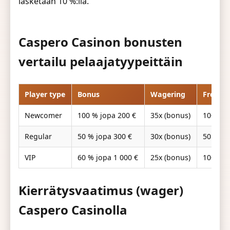
lasketaan 10 %:lla.
Caspero Casinon bonusten
vertailu pelaajatyypeittäin
Player type
Bonus
Wagering
Free Sp
Newcomer
100 % jopa 200 €
35x (bonus)
100 (0,1
Regular
50 % jopa 300 €
30x (bonus)
50 (0,20
VIP
60 % jopa 1 000 €
25x (bonus)
100 (0,5
Kierrätysvaatimus (wager)
Caspero Casinolla