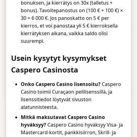
bonuksen, ja kierrätys on 30x (talletus +
bonus). Tavoitepanostus on (100 € + 100 €) ×
30 = 6 000 €. Jos panoskatto on 5 € per
kierros, et voi panostaa yli 5 € kierroksella
kierrätyksen aikana, vaikka saldo olisi
suurempi.
Usein kysytyt kysymykset
Caspero Casinosta
Onko Caspero Casino lisensoitu?
Caspero
Casino toimii Curaçaon pelilisenssillä, ja
lisenssitiedot löytyvät sivuston
alatunnisteesta.
Mitkä maksutavat Caspero Casino
hyväksyy?
Caspero Casino hyväksyy Visa- ja
Mastercard-kortit, pankkisiirron, Skrill- ja