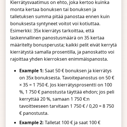
Kierrätysvaatimus on ehto, joka kertoo kuinka
monta kertaa bonuksen tai bonuksen ja
talletuksen summa pitää panostaa ennen kuin
bonuksesta syntyneet voitot voi kotiuttaa.
Esimerkki: 35x kierrätys tarkoittaa, että
laskennallinen panostusmäärä on 35 kertaa
määritelty bonusperusta; kaikki pelit eivät kerrytä
kierrätystä samalla prosentilla, ja panoskatto voi
rajoittaa yhden kierroksen enimmäispanosta.
Example 1:
Saat 50 € bonuksen ja kierrätys
on 35x bonuksesta. Tavoitepanostus on 50 €
× 35 = 1 750 €. Jos kierrätysprosentti on 100
%, 1 750 € panostusta täyttää ehdon; jos peli
kerryttää 20 %, samaan 1 750 €:n
tavoitteeseen tarvitaan 1 750 € / 0,20 = 8 750
€ panostusta.
Example 2:
Talletat 100 € ja saat 100 €