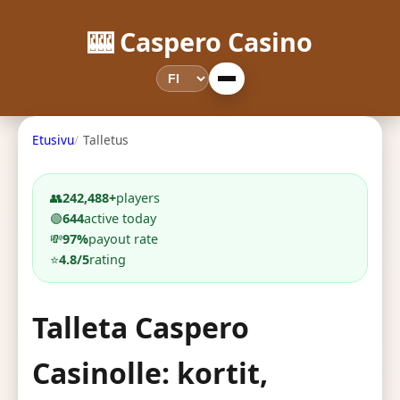
🎰 Caspero Casino
Etusivu
Talletus
👥
242,488+
players
🟢
644
active today
💸
97%
payout rate
⭐
4.8/5
rating
Talleta Caspero
Casinolle: kortit,