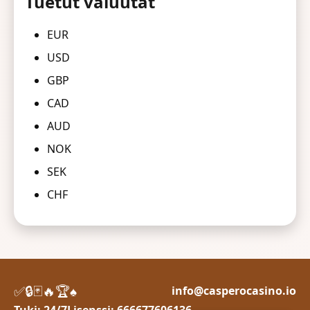
Tuetut valuutat
EUR
USD
GBP
CAD
AUD
NOK
SEK
CHF
✅
🔒
🃏
🔥
🏆
♠️
info@casperocasino.io
Tuki: 24/7
Lisenssi: 666677606136