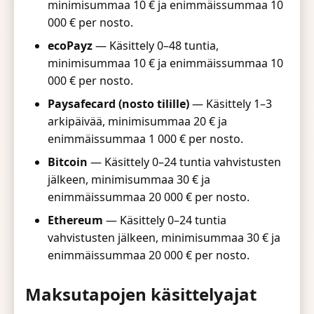
minimisummaa 10 € ja enimmäissummaa 10
000 € per nosto.
ecoPayz
— Käsittely 0–48 tuntia,
minimisummaa 10 € ja enimmäissummaa 10
000 € per nosto.
Paysafecard (nosto tilille)
— Käsittely 1–3
arkipäivää, minimisummaa 20 € ja
enimmäissummaa 1 000 € per nosto.
Bitcoin
— Käsittely 0–24 tuntia vahvistusten
jälkeen, minimisummaa 30 € ja
enimmäissummaa 20 000 € per nosto.
Ethereum
— Käsittely 0–24 tuntia
vahvistusten jälkeen, minimisummaa 30 € ja
enimmäissummaa 20 000 € per nosto.
Maksutapojen käsittelyajat