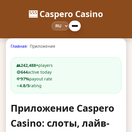
🎰 Caspero Casino
Главная
Приложение
👥
242,488+
players
🟢
644
active today
💸
97%
payout rate
⭐
4.8/5
rating
Приложение Caspero
Casino: слоты, лайв-