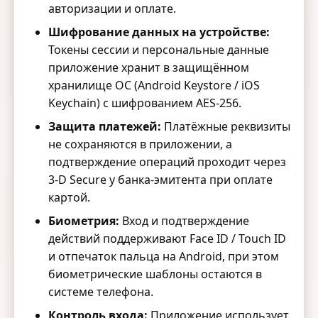
авторизации и оплате.
Шифрование данных на устройстве:
Токены сессии и персональные данные
приложение хранит в защищённом
хранилище ОС (Android Keystore / iOS
Keychain) с шифрованием AES-256.
Защита платежей:
Платёжные реквизиты
не сохраняются в приложении, а
подтверждение операций проходит через
3-D Secure у банка-эмитента при оплате
картой.
Биометрия:
Вход и подтверждение
действий поддерживают Face ID / Touch ID
и отпечаток пальца на Android, при этом
биометрические шаблоны остаются в
системе телефона.
Контроль входа:
Приложение использует