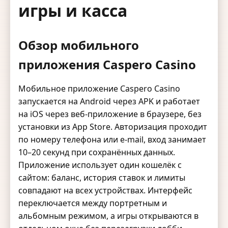
игры и касса
Обзор мобильного
приложения Caspero Casino
Мобильное приложение Caspero Casino
запускается на Android через APK и работает
на iOS через веб-приложение в браузере, без
установки из App Store. Авторизация проходит
по номеру телефона или e-mail, вход занимает
10–20 секунд при сохранённых данных.
Приложение использует один кошелёк с
сайтом: баланс, история ставок и лимиты
совпадают на всех устройствах. Интерфейс
переключается между портретным и
альбомным режимом, а игры открываются в