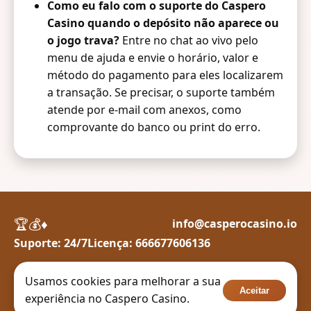
Como eu falo com o suporte do Caspero
Casino quando o depósito não aparece ou
o jogo trava?
Entre no chat ao vivo pelo
menu de ajuda e envie o horário, valor e
método do pagamento para eles localizarem
a transação. Se precisar, o suporte também
atende por e-mail com anexos, como
comprovante do banco ou print do erro.
🏆
💰
♦️
info@casperocasino.io
Suporte: 24/7
Licença: 666677606136
Jogue com responsabilidade. 18+
Usamos cookies para melhorar a sua
© 2018 -
2026
Caspero Casino.
Aceitar
experiência no Caspero Casino.