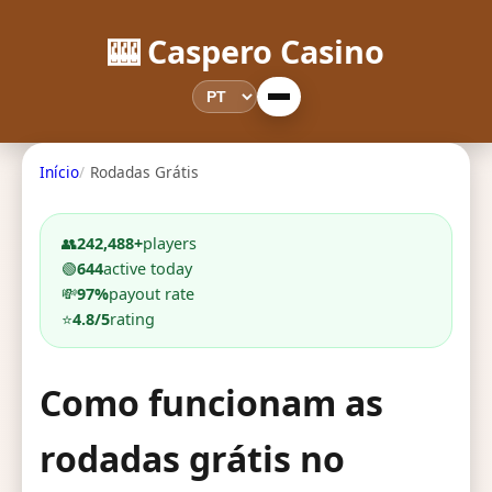
🎰 Caspero Casino
Início
Rodadas Grátis
👥
242,488+
players
🟢
644
active today
💸
97%
payout rate
⭐
4.8/5
rating
Como funcionam as
rodadas grátis no