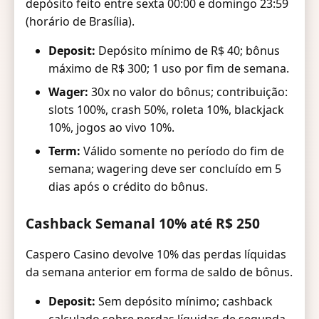
depósito feito entre sexta 00:00 e domingo 23:59
(horário de Brasília).
Deposit:
Depósito mínimo de R$ 40; bônus
máximo de R$ 300; 1 uso por fim de semana.
Wager:
30x no valor do bônus; contribuição:
slots 100%, crash 50%, roleta 10%, blackjack
10%, jogos ao vivo 10%.
Term:
Válido somente no período do fim de
semana; wagering deve ser concluído em 5
dias após o crédito do bônus.
Cashback Semanal 10% até R$ 250
Caspero Casino devolve 10% das perdas líquidas
da semana anterior em forma de saldo de bônus.
Deposit:
Sem depósito mínimo; cashback
calculado sobre perdas líquidas de segunda