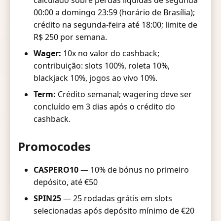
00:00 a domingo 23:59 (horário de Brasília);
crédito na segunda-feira até 18:00; limite de
R$ 250 por semana.
Wager:
10x no valor do cashback;
contribuição: slots 100%, roleta 10%,
blackjack 10%, jogos ao vivo 10%.
Term:
Crédito semanal; wagering deve ser
concluído em 3 dias após o crédito do
cashback.
Promocodes
CASPERO10
— 10% de bónus no primeiro
depósito, até €50
SPIN25
— 25 rodadas grátis em slots
selecionadas após depósito mínimo de €20