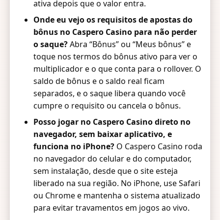
ativa depois que o valor entra.
Onde eu vejo os requisitos de apostas do
bônus no Caspero Casino para não perder
o saque?
Abra “Bônus” ou “Meus bônus” e
toque nos termos do bônus ativo para ver o
multiplicador e o que conta para o rollover. O
saldo de bônus e o saldo real ficam
separados, e o saque libera quando você
cumpre o requisito ou cancela o bônus.
Posso jogar no Caspero Casino direto no
navegador, sem baixar aplicativo, e
funciona no iPhone?
O Caspero Casino roda
no navegador do celular e do computador,
sem instalação, desde que o site esteja
liberado na sua região. No iPhone, use Safari
ou Chrome e mantenha o sistema atualizado
para evitar travamentos em jogos ao vivo.