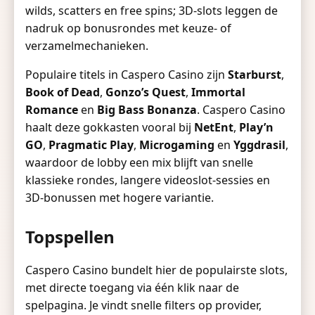
wilds, scatters en free spins; 3D-slots leggen de
nadruk op bonusrondes met keuze- of
verzamelmechanieken.
Populaire titels in Caspero Casino zijn
Starburst
,
Book of Dead
,
Gonzo’s Quest
,
Immortal
Romance
en
Big Bass Bonanza
. Caspero Casino
haalt deze gokkasten vooral bij
NetEnt
,
Play’n
GO
,
Pragmatic Play
,
Microgaming
en
Yggdrasil
,
waardoor de lobby een mix blijft van snelle
klassieke rondes, langere videoslot-sessies en
3D-bonussen met hogere variantie.
Topspellen
Caspero Casino bundelt hier de populairste slots,
met directe toegang via één klik naar de
spelpagina. Je vindt snelle filters op provider,