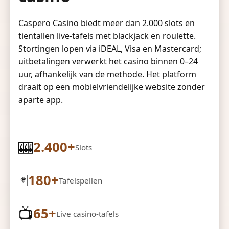
Caspero Casino biedt meer dan 2.000 slots en
tientallen live-tafels met blackjack en roulette.
Stortingen lopen via iDEAL, Visa en Mastercard;
uitbetalingen verwerkt het casino binnen 0–24
uur, afhankelijk van de methode. Het platform
draait op een mobielvriendelijke website zonder
aparte app.
🎰
2.400+
Slots
🃏
180+
Tafelspellen
📺
65+
Live casino-tafels