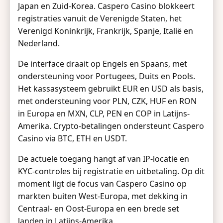
Japan en Zuid-Korea. Caspero Casino blokkeert
registraties vanuit de Verenigde Staten, het
Verenigd Koninkrijk, Frankrijk, Spanje, Italië en
Nederland.
De interface draait op Engels en Spaans, met
ondersteuning voor Portugees, Duits en Pools.
Het kassasysteem gebruikt EUR en USD als basis,
met ondersteuning voor PLN, CZK, HUF en RON
in Europa en MXN, CLP, PEN en COP in Latijns-
Amerika. Crypto-betalingen ondersteunt Caspero
Casino via BTC, ETH en USDT.
De actuele toegang hangt af van IP-locatie en
KYC-controles bij registratie en uitbetaling. Op dit
moment ligt de focus van Caspero Casino op
markten buiten West-Europa, met dekking in
Centraal- en Oost-Europa en een brede set
landen in Latijns-Amerika.