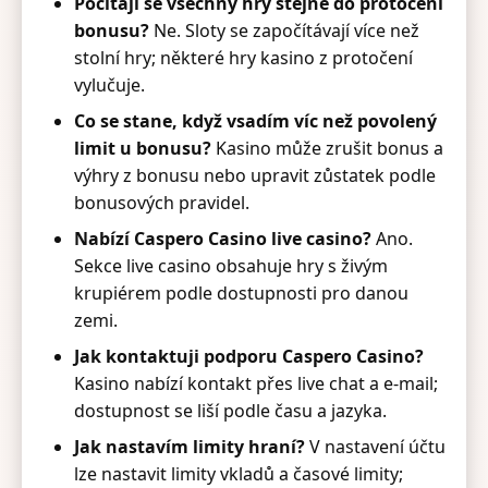
Počítají se všechny hry stejně do protočení
bonusu?
Ne. Sloty se započítávají více než
stolní hry; některé hry kasino z protočení
vylučuje.
Co se stane, když vsadím víc než povolený
limit u bonusu?
Kasino může zrušit bonus a
výhry z bonusu nebo upravit zůstatek podle
bonusových pravidel.
Nabízí Caspero Casino live casino?
Ano.
Sekce live casino obsahuje hry s živým
krupiérem podle dostupnosti pro danou
zemi.
Jak kontaktuji podporu Caspero Casino?
Kasino nabízí kontakt přes live chat a e-mail;
dostupnost se liší podle času a jazyka.
Jak nastavím limity hraní?
V nastavení účtu
lze nastavit limity vkladů a časové limity;