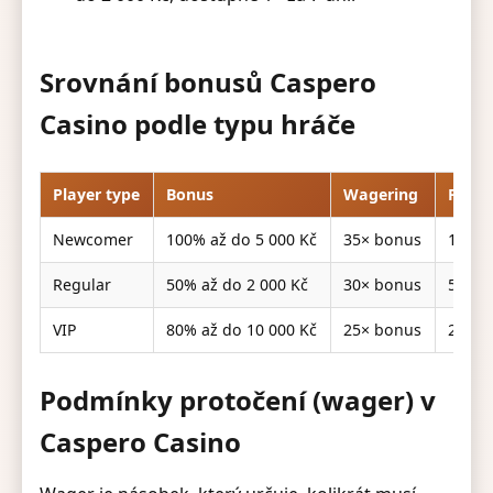
Srovnání bonusů Caspero
Casino podle typu hráče
Player type
Bonus
Wagering
Free 
Newcomer
100% až do 5 000 Kč
35× bonus
100 F
Regular
50% až do 2 000 Kč
30× bonus
50 FS
VIP
80% až do 10 000 Kč
25× bonus
200 F
Podmínky protočení (wager) v
Caspero Casino